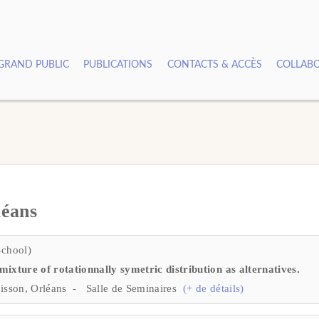
GRAND PUBLIC
PUBLICATIONS
CONTACTS & ACCÈS
COLLABO
léans
chool)
mixture of rotationnally symetric distribution as alternatives.
oisson, Orléans - Salle de Seminaires
(+ de détails)