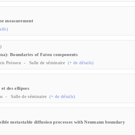
 the measurement
ails)
)
na): Boundaries of Fatou components
nis Poisson - Salle de séminaire
(+ de détails)
et des ellipses
ns - Salle de séminaire
(+ de détails)
ible metastable diffusion processes with Neumann boundary