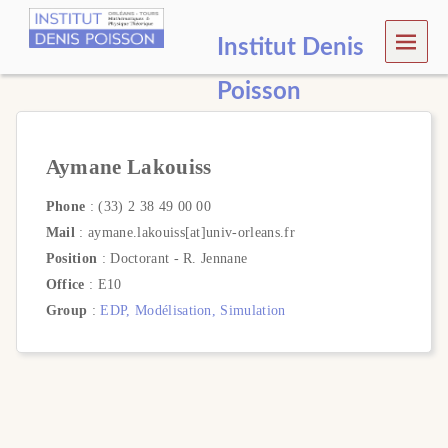
MEN
Institut Denis
U
Poisson
Aymane Lakouiss
Phone
: (33) 2 38 49 00 00
Mail
: aymane.lakouiss[at]univ-orleans.fr
Position
: Doctorant - R. Jennane
Office
: E10
Group
:
EDP, Modélisation, Simulation