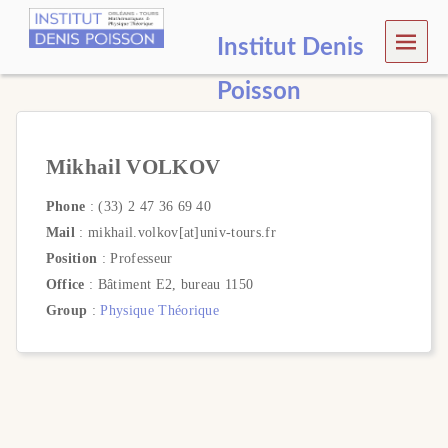
MEN
Institut Denis
U
Poisson
Mikhail VOLKOV
Phone
: (33) 2 47 36 69 40
Mail
: mikhail.volkov[at]univ-tours.fr
Position
: Professeur
Office
: Bâtiment E2, bureau 1150
Group
:
Physique Théorique