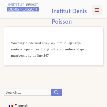
MEN
Institut Denis
U
Poisson
Warning
: Undefined array key "cn" in
/opt/app-
root/src/wp-content/plugins/ldap-members/ldap-
members.php
on line
207
SEARCH
Search
for:
Français