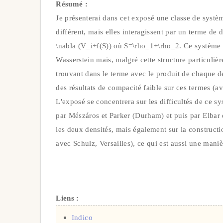
Résumé :
Je présenterai dans cet exposé une classe de systè
différent, mais elles interagissent par un terme de 
\nabla (V_i+f(S)) où S=\rho_1+\rho_2. Ce système a 
Wasserstein mais, malgré cette structure particulière, 
trouvant dans le terme avec le produit de chaque de
des résultats de compacité faible sur ces termes (
L'exposé se concentrera sur les difficultés de ce sys
par Mészáros et Parker (Durham) et puis par Elbar
les deux densités, mais également sur la constructio
avec Schulz, Versailles), ce qui est aussi une maniè
Liens :
Indico