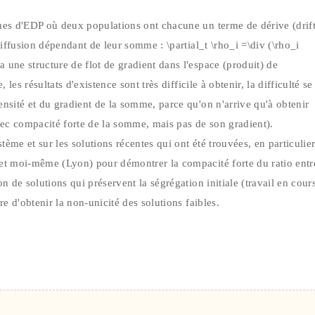
mes d'EDP où deux populations ont chacune un terme de dérive (drift
diffusion dépendant de leur somme : \partial_t \rho_i =\div (\rho_i
une structure de flot de gradient dans l'espace (produit) de
les résultats d'existence sont très difficile à obtenir, la difficulté se
nsité et du gradient de la somme, parce qu'on n'arrive qu'à obtenir
avec compacité forte de la somme, mais pas de son gradient).
tème et sur les solutions récentes qui ont été trouvées, en particulie
 et moi-même (Lyon) pour démontrer la compacité forte du ratio entr
n de solutions qui préservent la ségrégation initiale (travail en cour
re d'obtenir la non-unicité des solutions faibles.