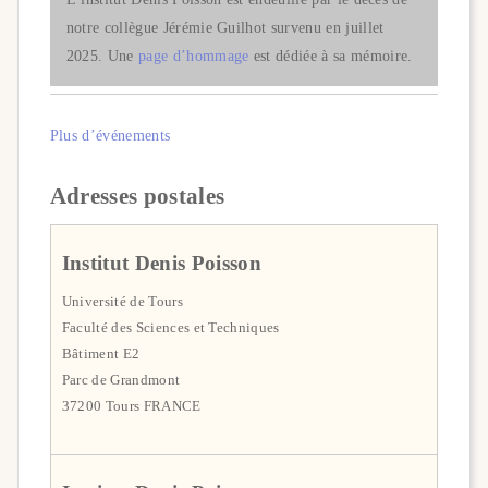
notre collègue Jérémie Guilhot survenu en juillet
2025. Une
page d’hommage
est dédiée à sa mémoire.
Plus d’événements
Adresses postales
Institut Denis Poisson
Université de Tours
Faculté des Sciences et Techniques
Bâtiment E2
Parc de Grandmont
37200 Tours FRANCE