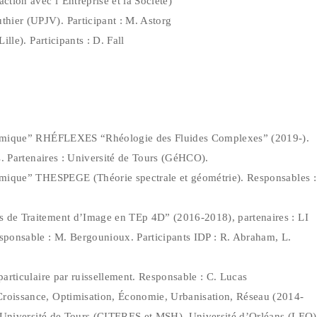
tion avec l’Entreprise et la Société)
ier (UPJV). Participant : M. Astorg
lle). Participants : D. Fall
adémique” RHÉFLEXES “Rhéologie des Fluides Complexes” (2019-).
s. Partenaires : Université de Tours (GéHCO).
émique” THESPEGE (Théorie spectrale et géométrie). Responsables :
 de Traitement d’Image en TEp 4D” (2016-2018), partenaires : LI
sponsable : M. Bergounioux. Participants IDP : R. Abraham, L.
articulaire par ruissellement. Responsable : C. Lucas
roissance, Optimisation, Économie, Urbanisation, Réseau (2014-
: Université de Tours (CITERES et MSH), Université d’Orléans (LEO)