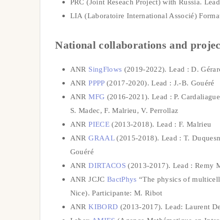
PRC (Joint Reseach Project) with Russia. Lead
LIA (Laboratoire International Associé) Form
National collaborations and projec
ANR
SingFlows
(2019-2022). Lead : D. Gérard-
ANR
PPPP
(2017-2020). Lead : J.-B. Gouéré
ANR
MFG
(2016-2021). Lead : P. Cardaliaguet
S. Madec, F. Malrieu, V. Perrollaz
ANR
PIECE
(2013-2018). Lead : F. Malrieu
ANR
GRAAL
(2015-2018). Lead : T. Duquesne
Gouéré
ANR
DIRTACOS
(2013-2017). Lead : Remy M
ANR JCJC
BactPhys
“The physics of multicell
Nice). Participante: M. Ribot
ANR
KIBORD
(2013-2017). Lead: Laurent Desv