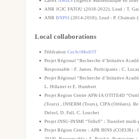
Labex
AMIES
(Agence Mathématique en Interac
ANR JCJC FATOU (2018-2022). Lead : T. Gauth
ANR
BNPSI
(2014-2018). Lead : P. Chainais (Li
Local collaborations
Fédération
CasSciModOT
Projet Régional “Recherche d’Initiative Ac
Responsable : F. James. Participants : C. Luca
Projet Régional “Recherche d’Initiative Acad
L. Hillairet et E. Humbert
Projet Region Centre APR-IA OTITE4D “Outils
(Tours) , INSERM (Tours), CIPA (Orléans). Re
Delsol, D. Fall, C. Louchet
Projet INSU-INSMI “TelluS” : Transfert multi-p
Projet Région Centre : APR BINS (COEUR) : C
2018). Responsable : A. Batakis. Partenaires 