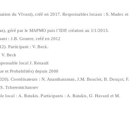
tion du VIvant), créé en 2017. Responsables locaux : S. Madec et
cas), géré par le MAPMO puis l’IDP, création au 1/1/2013.
pant : J.B. Gouere, créé en 2012
2). Participant : V. Beck.
: V. Beck
sponsable local J. Renault
e et Probabilités) depuis 2000
0). Coordinateurs : N. Anantharaman, J.M. Bouclet, B. Douçot, F.
t, S. Tcheremtchansev
 local : A. Batakis. Participants : A. Batakis, G. Havard et M.