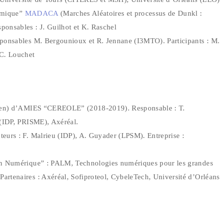
démique”
MADACA
(Marches Aléatoires et processus de Dunkl :
onsables : J. Guilhot et K. Raschel
ponsables M. Bergounioux et R. Jennane (I3MTO). Participants : M.
 C. Louchet
utien) d’AMIES “CEREOLE” (2018-2019). Responsable : T.
 (IDP, PRISME), Axéréal.
eurs : F. Malrieu (IDP), A. Guyader (LPSM). Entreprise :
ion Numérique” : PALM, Technologies numériques pour les grandes
rtenaires : Axéréal, Sofiproteol, CybeleTech, Université d’Orléans