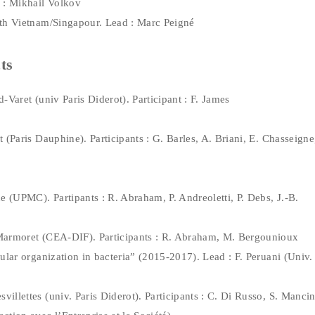
 : Mikhail Volkov
ath Vietnam/Singapour. Lead : Marc Peigné
ts
Varet (univ Paris Diderot). Participant : F. James
 (Paris Dauphine). Participants : G. Barles, A. Briani, E. Chasseigne
 (UPMC). Partipants : R. Abraham, P. Andreoletti, P. Debs, J.-B.
armoret (CEA-DIF). Participants : R. Abraham, M. Bergounioux
ular organization in bacteria” (2015-2017). Lead : F. Peruani (Univ.
illettes (univ. Paris Diderot). Participants : C. Di Russo, S. Mancin