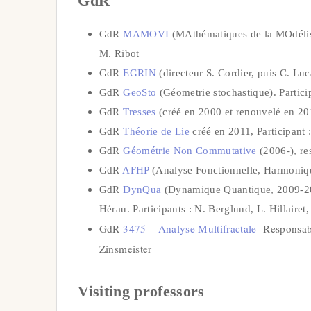
GdR
GdR
MAMOVI
(MAthématiques de la MOdélisa
M. Ribot
GdR
EGRIN
(directeur S. Cordier, puis C. Lu
GdR
GeoSto
(Géometrie stochastique). Partici
GdR
Tresses
(créé en 2000 et renouvelé en 201
GdR
Théorie de Lie
créé en 2011, Participant 
GdR
Géométrie Non Commutative
(2006-), re
GdR
AFHP
(Analyse Fonctionnelle, Harmoniqu
GdR
DynQua
(Dynamique Quantique, 2009-202
Hérau. Participants : N. Berglund, L. Hillaire
GdR
3475 – Analyse Multifractale
Responsable
Zinsmeister
Visiting professors