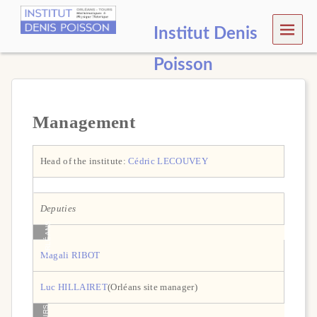
MEN
Institut Denis
U
Poisson
Management
Head of the institute:
Cédric LECOUVEY
Deputies
ORLÉANS
Magali RIBOT
Luc HILLAIRET
(Orléans site manager)
TOURS