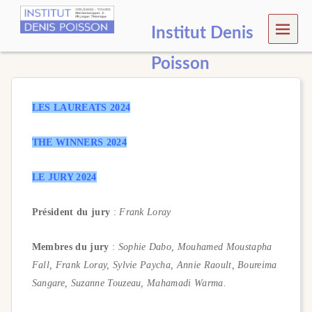
MEN
Institut Denis
U
Poisson
LES LAUREATS 2024
THE WINNERS 2024
LE JURY 2024
Président du jury
:
Frank Loray
Membres du jury
:
Sophie Dabo, Mouhamed Moustapha
Fall, Frank Loray, Sylvie Paycha, Annie Raoult, Boureima
Sangare, Suzanne Touzeau, Mahamadi Warma.