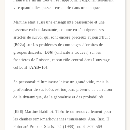
l’autre à l’infini tout en se rapprochant exponentiellement
vite quand elles passent ensemble dans un compact.
Martine était aussi une enseignante passionnée et une
passeuse enthousiasmante, comme en témoignent ses
articles de survol qui sont encore précieux aujourd’hui :
[
B02a
] sur les problèmes de comptages d’orbites de
groupes discrets, [
B06
] (difficile à trouver) sur les
frontières de Poisson, et son rôle central dans l’ouvrage
collectif [
AAB+10
].
Sa personnalité lumineuse laisse un grand vide, mais la
profondeur de ses idées est toujours présente au carrefour
de la dynamique, de la géométrie et des probabilités.
[
B88
] Martine Babillot. Théorie du renouvellement pour
les chaı̂nes semi-markoviennes transientes. Ann. Inst. H.
Poincaré Probab. Statist. 24 (1988), no.4, 507–569.