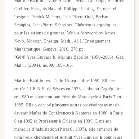
Martine Babillot, Aline Bonami, Bruno Demange, Sandrine
Grellier, François Havard, Philippe Jaming, Emmanuel
Lesigne, Patrick Maheux, Jean-Pierre Otal, Barbara
Schapira, Jean-Pierre Schreiber. Théorèmes ergodiques
pour les actions de groupes. With a foreword by Amos
Nevo. Monogr. Enseign. Math., 41 L’Enseignement
Mathématique, Genève, 2010. 270 pp.
[
G04
] Yves Guivarc’h. Martine Babillot (1959–2003). Gaz.
Math., (2004), no.99, 105–106.
Martine Babillot est née le 15 septembre 1959. Elle est
entrée à l’E.N.S. de Sèvres en 1978, a obtenu l’agrégation
en 1980 et a soutenu une thèse de 3ème cycle à Paris 7 en
1985. Elle a occupé plusieurs postes provisoires avant de
devenir Maı̂tre de Conférences à Nanterre en 1986, à Paris
6 en 1992 et Professeur à Orléans en 1999. Dans son
mémoire d’habilitation (Paris 6, 1997), elle remercie de
nombreux chercheurs et surtout Yves Guivarc’h pour leurs