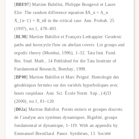
[
BBE97
] Martine Babillot, Philippe Bougerol et Laure
Elie. The random difference equation $X_n = A_n
X_{n−1} + B_n$ in the critical case. Ann. Probab. 25
(1997), no.1, 478–493.
[
BL98
] Martine Babillot et François Ledrappier. Geodesic
paths and horocycle flow on abelian covers. Lie groups and
ergodic theory (Mumbai, 1996), 1–32. Tata Inst. Fund.
Res. Stud. Math., 14 Published for the Tata Institute of
Fundamental Research, Bombay; 1998.
[
BP00
] Martine Babillot et Marc Peigné. Homologie des
géodésiques fermées sur des variétés hyperboliques avec
bouts cuspidaux. Ann. Sci. École Norm. Sup., (4)33
(2000), no.1, 81–120.
[
B02a
] Martine Babillot. Points entiers et groupes discrets:
de l’analyse aux systèmes dynamiques. Rigidité, groupe
fondamental et dynamique, 1–119. With an appendix by
Emmanuel Breuillard. Panor. Synthèses, 13. Société