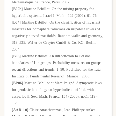
Mathématique de France, Paris, 2002
[
B02b
] Martine Babillot. On the mixing property for
hyperbolic systems. Israel J. Math., 129 (2002), 61–76.
[
B04
] Martine Babillot. On the classification of invariant
measures for horosphere foliations on nilpotent covers of
negatively curved manifolds. Random walks and geometry,
319–335. Walter de Gruyter GmbH & Co. KG, Berlin,
2004
[
B06
] Martine Babillot. An introduction to Poisson
boundaries of Lie groups. Probability measures on groups:
recent directions and trends, 1–90. Published for the Tata
Institute of Fundamental Research, Mumbai; 2006.
[
BP06
] Martine Babillot et Marc Peigné. Asymptotic laws
for geodesic homology on hyperbolic manifolds with
cusps. Bull. Soc. Math. France, 134 (2006), no.1, 119–
163.
[
AAB+10
] Claire Anantharaman, Jean-Philippe Anker,