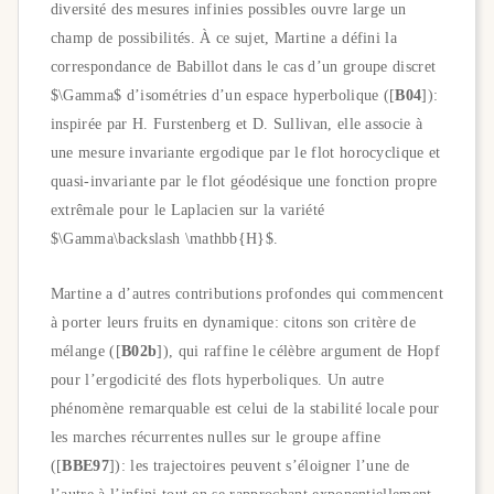
diversité des mesures infinies possibles ouvre large un
champ de possibilités. À ce sujet, Martine a défini la
correspondance de Babillot dans le cas d’un groupe discret
$\Gamma$ d’isométries d’un espace hyperbolique ([
B04
]):
inspirée par H. Furstenberg et D. Sullivan, elle associe à
une mesure invariante ergodique par le flot horocyclique et
quasi-invariante par le flot géodésique une fonction propre
extrêmale pour le Laplacien sur la variété
$\Gamma\backslash \mathbb{H}$.
Martine a d’autres contributions profondes qui commencent
à porter leurs fruits en dynamique: citons son critère de
mélange ([
B02b
]), qui raffine le célèbre argument de Hopf
pour l’ergodicité des flots hyperboliques. Un autre
phénomène remarquable est celui de la stabilité locale pour
les marches récurrentes nulles sur le groupe affine
([
BBE97
]): les trajectoires peuvent s’éloigner l’une de