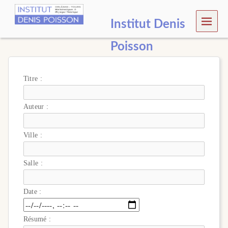
MEN
Institut Denis
U
Poisson
Titre :
Auteur :
Ville :
Salle :
Date :
Résumé :