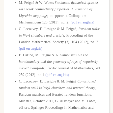
M. Peigné & W. Woess
Stochastic dynamical systems
with weak contractivity properties II. Iteration of
Lipschitz mappings,
to appear in Colloquium
Mathematicum 125 (2011), no. 2.
(pdf en anglais)
C. Lecouvey, E. Lesigne & M. Peigné,
Random walks
in Weyl chambers and crystals,
Proceeding of the
London Mathematical Society (3), 104 (2012), no. 2.
(pdf en anglais)
F. Dal’bo, M. Peigné & A. Sambusetti
On the
horoboundary and the geometry of rays of negatively
curved manifolds,
Pacific Journal of Mathematics, Vol.
259 (2012), no.1
(pdf en anglais)
C. Lecouvey, E. Lesigne & M. Peigné
Conditioned
random walk in Weyl chambers and renewal theory,
Random matrices and iterated random functions,
Münster, October 2011, G. Alsmeyer and M. Löwe,
editors, Springer Proceedings in Mathematics and