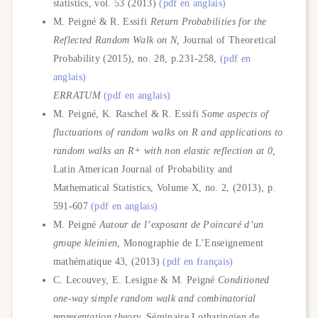
statistics, vol. 53 (2013)
(pdf en anglais)
M. Peigné & R. Essifi
Return Probabilities for the
Reflected Random Walk on N,
Journal of Theoretical
Probability (2015), no. 28, p.231-258,
(pdf en
anglais)
ERRATUM
(pdf en anglais)
M. Peigné, K. Raschel & R. Essifi
Some aspects of
fluctuations of random walks on R and applications to
random walks an R+ with non elastic reflection at 0,
Latin American Journal of Probability and
Mathematical Statistics, Volume X, no. 2, (2013), p.
591-607
(pdf en anglais)
M. Peigné
Autour de l’exposant de Poincaré d’un
groupe kleinien
, Monographie de L’Enseignement
mathématique 43, (2013)
(pdf en français)
C. Lecouvey, E. Lesigne & M. Peigné
Conditioned
one-way simple random walk and combinatorial
representation theory,
Séminaire Lotharingien de