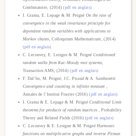
Combinatoire, (2014)
(pdf en anglais)
I. Grama, E. Lepage & M. Peigné
On the rate of
convergence in the weak invariance principle for
dependent random variables with applications to
Markov chains
, Colloquium Mathematicum, (2014)
(pdf en anglais)
C. Lecouvey, E. Lesigne & M. Peigné
Conditioned
random walks from Kac-Moody root systems
,
Transaction AMS, (2014)
(pdf en anglais)
F. Dal’bo, M. Peigné, J.C. Picaud & A. Sambusetti
Convergence and counting in infinite measure
,
Annales de l’Institut Fourier (2016)
(pdf en anglais)
I. Grama & E. Lepage & M. Peigné
Conditional Limit
theorems for products of random matrices
, Probability
Theory and Related Fields (2016)
(pdf en anglais)
C. Lecouvey & E. Lesigne & M. Peigné
Harmonic
functions on multiplicative graphs and inverse Pitman