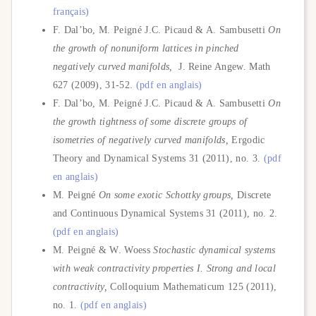
français)
F. Dal’bo, M. Peigné J.C. Picaud & A. Sambusetti
On
the growth of nonuniform lattices in pinched
negatively curved manifolds,
J. Reine Angew. Math
627 (2009), 31-52.
(pdf en anglais)
F. Dal’bo, M. Peigné J.C. Picaud & A. Sambusetti
On
the growth tightness of some discrete groups of
isometries of negatively curved manifolds,
Ergodic
Theory and Dynamical Systems 31 (2011), no. 3.
(pdf
en anglais)
M. Peigné
On some exotic Schottky groups,
Discrete
and Continuous Dynamical Systems 31 (2011), no. 2.
(pdf en anglais)
M. Peigné & W. Woess
Stochastic dynamical systems
with weak contractivity properties I. Strong and local
contractivity,
Colloquium Mathematicum 125 (2011),
no. 1.
(pdf en anglais)