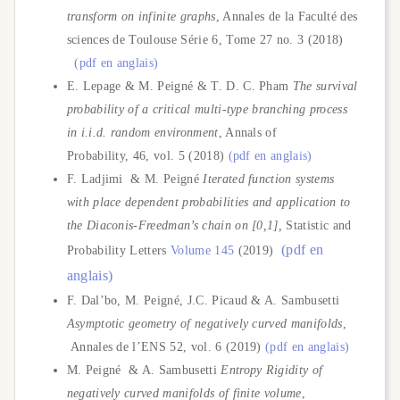
transform on infinite graphs
, Annales de la Faculté des
sciences de Toulouse Série 6, Tome 27 no. 3 (2018)
(pdf en anglais)
E. Lepage & M. Peigné & T. D. C. Pham
The survival
probability of a critical multi-type branching process
in i.i.d. random environment
, Annals of
Probability, 46, vol. 5 (2018)
(pdf en anglais)
F. Ladjimi & M. Peigné
Iterated function systems
with place dependent probabilities and application to
the Diaconis-Freedman’s chain on [0,1],
Statistic and
(pdf en
Probability Letters
Volume 145
(2019)
anglais)
F. Dal’bo, M. Peigné, J.C. Picaud & A. Sambusetti
Asymptotic geometry of negatively curved manifolds
,
Annales de l’ENS 52, vol. 6 (2019)
(pdf en anglais)
M. Peigné & A. Sambusetti
Entropy Rigidity of
negatively curved manifolds of finite volume
,