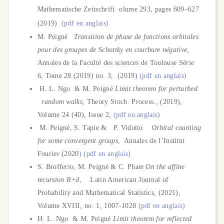
Mathematische Zeitschrift
olume
293,
pages
609–627
(
2019
)
(pdf en anglais)
M. Peigné
Transition de phase de fonctions orbitales
pour des groupes de Schottky en courbure négative
,
Annales de la Faculté des sciences de Toulouse
Série
6, Tome 28 (2019) no. 3,
(2019)
(pdf en anglais)
H. L. Ngo
& M. Peigné
Limit theorem for perturbed
random walks
,
Theory Stoch. Process., (2019),
Volume 24 (40), Issue 2,
(pdf en anglais)
M. Peigné, S. Tapie &
P. Vidotto
Orbital counting
for some convergent groups
,
Annales de l’Institut
Fourier (2020
) (pdf en anglais)
S. Brofferio,
M. Peigné & C. Pha
m
On the affine
recursion
R+d
,
Latin American Journal of
Probability and Mathematical Statistics, (2021),
Volume XVIII, no. 1, 1007-1028
(pdf en anglais)
H. L. Ngo & M. Peigné
Limit theorem for reflected