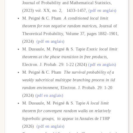
Journal of Probability and Mathematical Statistics
,
(2023) vol. XX, no. 2, 1433–1457,
(pdf en anglais)
M. Peigné & C. Pham
A conditioned local limit
theorem for non negative random matrice
s, Journal of
Theoretical Probability,
Volume 37
, pages 1882–1901,
(
2024
)
(pdf en anglais)
M. Dussaule, M. Peigné & S. Tapie
Exotic local limit
theorems at the phase transition in free products,
Electron. J. Probab. 29: 1-22 (2024)
(pdf en anglais)
M. Peigné & C. Pham
The survival probability of a
weakly subcritical multitype branching process
in iid
random environment,
Electron. J. Probab. 29: 1-20
(2024)
(pdf en anglais)
M. Dussaule, M. Peigné & S. Tapie
A local limit
theorem for convergent random walks on relatively
hyperbolic groups,
to appear in Annales de l’IHP
(2026)
(pdf en anglais)