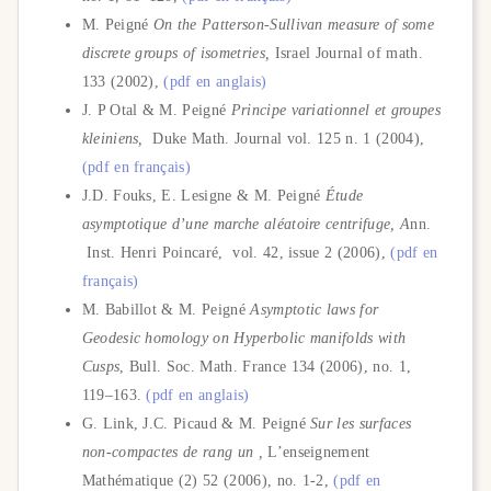
M. Peigné
On the Patterson-Sullivan measure of some
discrete groups of isometries,
Israel Journal of math.
133 (2002),
(pdf en anglais)
J. P Otal & M. Peigné
Principe variationnel et groupes
kleiniens,
Duke Math. Journal vol. 125 n. 1 (2004),
(pdf en français)
J.D. Fouks, E. Lesigne & M. Peigné
Étude
asymptotique d’une marche aléatoire centrifuge, A
nn.
Inst. Henri Poincaré, vol. 42, issue 2 (2006),
(pdf en
français)
M. Babillot & M. Peigné
Asymptotic laws for
Geodesic homology on Hyperbolic manifolds with
Cusps
, Bull. Soc. Math. France 134 (2006), no. 1,
119–163.
(pdf en anglais)
G. Link, J.C. Picaud & M. Peigné
Sur les surfaces
non-compactes de rang un ,
L’enseignement
Mathématique (2) 52 (2006), no. 1-2,
(pdf en